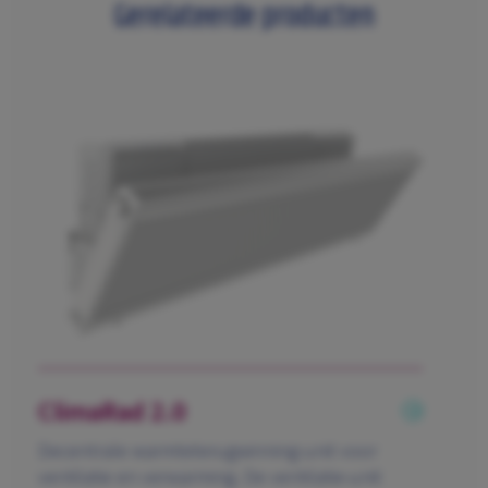
Gerelateerde producten
ClimaRad 2.0
Decentrale warmteterugwinning-unit voor
ventilatie en verwarming. De ventilatie-unit