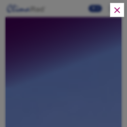
Skip to main content
0
Oplossingen
Producten
Over ons
Cases
FAQ
Video's
Webshop
Actueel
Downloads