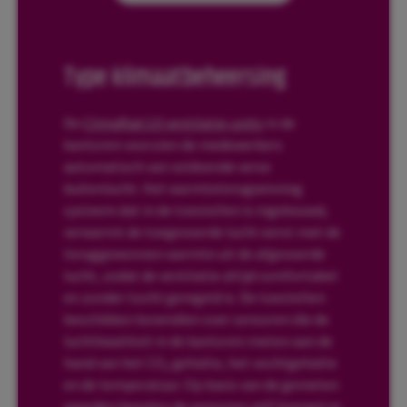
Type klimaatbeheersing
De
ClimaRad 2.0 ventilatie-units
in de
kantoren voorzien de medewerkers
automatisch van voldoende verse
buitenlucht. Het warmteterugwinning
systeem dat in de toestellen is ingebouwd,
verwarmt de toegevoerde lucht eerst met de
teruggewonnen warmte uit de afgevoerde
lucht, zodat de ventilatie altijd comfortabel
en zonder tocht geregeld is. De toestellen
beschikken bovendien over sensoren die de
luchtkwaliteit in de kantoren meten aan de
hand van het CO
gehalte, het vochtgehalte
2
en de temperatuur. Op basis van de gemeten
waarden bepalen de sensoren zelf hoeveel er