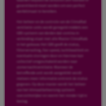
geventileerd moet worden om een perfect
werkklimaat te bereiken.
Het beheer en de controle van de ClimaRad
ventilatie-units wordt geregeld middels een
GBS systeem van derden dat continu in
verbinding staat met alle Master ClimaRads
in het gebouw. Het GBS geeft de status,
filtervervuiling, Fan-speed, luchtkwaliteit en
eventuele storingen door en hiermee kan
collectief omgeschakeld worden naar
zomernachtventilatie. Wanneer de
betreffende unit wordt aangeklikt wordt
meteen meer informatie omtrent de status
gegeven. Op deze manier wordt het beheer
van het klimaatbeheersing systeem
overzichtelijker en neemt het minder tijd in
beslag.