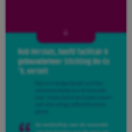
Rob Versluis, hoofd facilitair &
gebouwbeheer Stichting Bo-Ex
'9, vertelt
Mijn rol is budgethouder en ik ben
verantwoordelijk voor de financiële
kant. Tevens heb ik het project samen
met mijn collega Jeffrey Roerhorst
geleid.
De aanleiding voor de renovatie
van het kantoor was de wens om