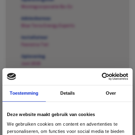
Woningcorporatie Bo-Ex
Adviesbureau
Blue Terra Energy Experts
Installateur
Feenstra Tiel
Oplevering
Juni 2018
Verbetering binnenklimaat
Toestemming
Details
Over
In 2018 is het kantoorgebouw van
Woningcorporatie Bo-Ex in Utrecht
aangepakt. Het bestaande kantoorpand
Deze website maakt gebruik van cookies
werd aangepast aan de huidige eisen en aan
We gebruiken cookies om content en advertenties te
de wens van medewerkers om het
personaliseren, om functies voor social media te bieden