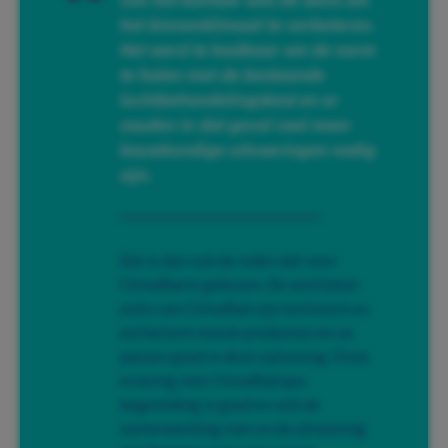
het binnenklimaat te verbeteren.
Het werd te kostbaar om de norm
te halen met de bestaande
luchtbehandelingskast en er
zouden in dat geval veel meer
bouwkundige uitvoeringen nodig
zijn.
Dat is dan ook de reden dat voor
ClimaRad is gekozen. De ventilatie-
units van ClimaRad zijn technisch en
esthetisch mooie producten en ze
passen goed in deze oplossing. Onze
ervaring met ClimaRad qua
begeleiding is goed en ook de
samenwerking met en de uitvoering