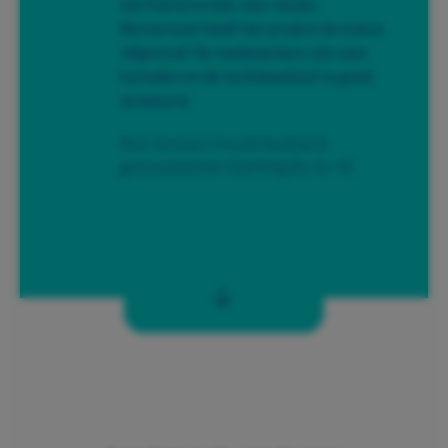
van Feenstra was zeer netjes.
Momenteel heeft het project de status
‘afgerond’. De medewerkers zijn zeer
tevreden en de luchtkwaliteit is goed
verbeterd.
Rob Versluis | Hoofd facilitair &
gebouwbeheer Stichting Bo-Ex '91