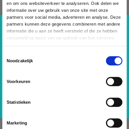
binnenklimaat te verbeteren. Er is een
en om ons websiteverkeer te analyseren. Ook delen we
nieuwe klimaatkast toegepast en er zijn ter
informatie over uw gebruik van onze site met onze
ondersteuning 17 ClimaRad ventilatie-units
partners voor social media, adverteren en analyse. Deze
geplaatst. Om dit te kunnen realiseren
partners kunnen deze gegevens combineren met andere
Ook profiteren van onze
waren wel wat bouwkundige ingrepen nodig.
informatie die u aan ze heeft verstrekt of die ze hebben
kennis?
verzameld op basis van uw gebruik van hun services.
Schrijf u nu in voor onze nieuwsbrief en blijf
Toestemmingsselectie
op de hoogte van al onze ontwikkelingen.
Noodzakelijk
Inschrijven
Voorkeuren
Statistieken
Marketing