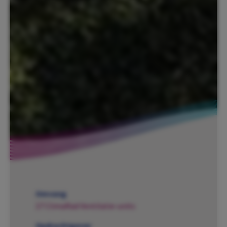
Omvang
17 ClimaRad Ventilatie-units
Opdrachtgever