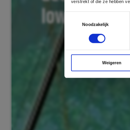
verstrekt of die ze hebben v
low-temper
Toestemmingsselectie
Noodzakelijk
Weigeren