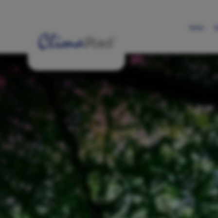
News
D