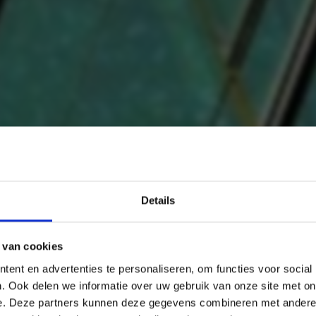
Details
THE NECESSARY ENERGY TRANSITION
proof combination
Also benefit from our knowledge?
 van cookies
Subscribe to our newsletter now and stay informed about all our
ent en advertenties te personaliseren, om functies voor social
ed ventilation and
developments.
. Ook delen we informatie over uw gebruik van onze site met on
e. Deze partners kunnen deze gegevens combineren met andere i