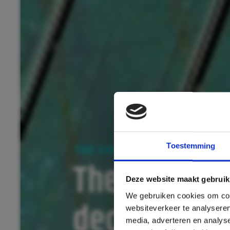
Toestemming
THE UNIQUE SOLUTION FOR 
The future-
Deze website maakt gebruik
We gebruiken cookies om cont
decentralis
websiteverkeer te analyseren
media, adverteren en analys