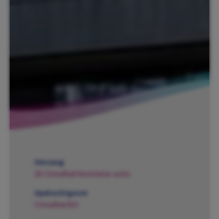
Omvang
25 ClimaRad Ventilatie-units
Opdrachtgever
ClimaRad B.V.