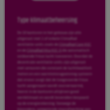
Type klimaatbeheersing
De 10 kantoren in het gebouw zijn alle
uitgerust met 1 of enkele ClimaRad
ventilatie-units zoals de
ClimaRad Care H1C
en de
ClimaRad Vita H1C-S
die automatisch
voldoende frisse lucht toevoeren. Doordat de
decentrale ventilatie-units zijn uitgerust
met sensoren die constant de luchtkwaliteit
meten en een warmteterugwinning systeem
dat ervoor zorgt dat de toegevoerde frisse
lucht aangenaam wordt voorverwarmd,
heerst in de kantoren altijd een goed
werkklimaat en wordt bovendien bespaard
op de energierekening. Vanwege de
bijzondere, spiegelende muurafwerking aan