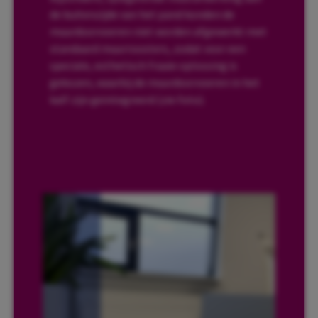
de buitenzijde van het pand konden de
muurdoorvoeren niet worden afgewerkt met
standaard muurroosters, zodat voor een
speciale, esthetisch fraaie oplossing is
gekozen, waarbij de muurdoorvoeren in het
kalf zijn geïntegreerd (zie foto).