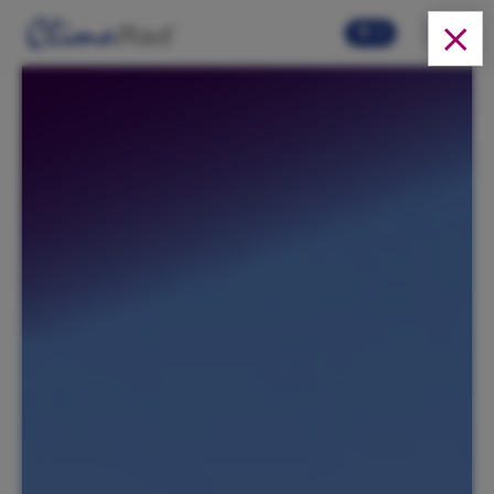
Skip to main content
0
Oplossingen
Producten
Over ons
Cases
FAQ
Video's
Webshop
Actueel
Downloads