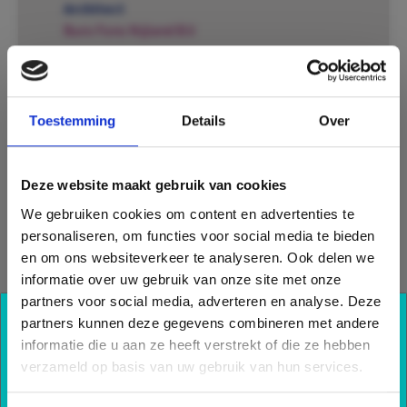
Architect
Buro Fons Nijland B.V.
Installateur
Engberink Technische Installaties
Toestemming
Details
Over
Oplevering
December 2010
Deze website maakt gebruik van cookies
Nieuwbouw
We gebruiken cookies om content en advertenties te
personaliseren, om functies voor social media te bieden
Met name vanwege een tekort aan
en om ons websiteverkeer te analyseren. Ook delen we
opslagruimte, werd in 2010 het gloednieuwe
informatie over uw gebruik van onze site met onze
kantoor van ClimaRad gebouwd aan de
partners voor social media, adverteren en analyse. Deze
Lübeckstraat te Oldenzaal. Het gebouw
partners kunnen deze gegevens combineren met andere
Ook profiteren van onze
omvat 10 kantoren alsmede andere ruimtes
informatie die u aan ze heeft verstrekt of die ze hebben
kennis?
zoals o.a. een kantine, een testruimte, een
verzameld op basis van uw gebruik van hun services.
bezoekersruimte, magazijn, toiletruimtes
Schrijf u nu in voor onze nieuwsbrief en blijf