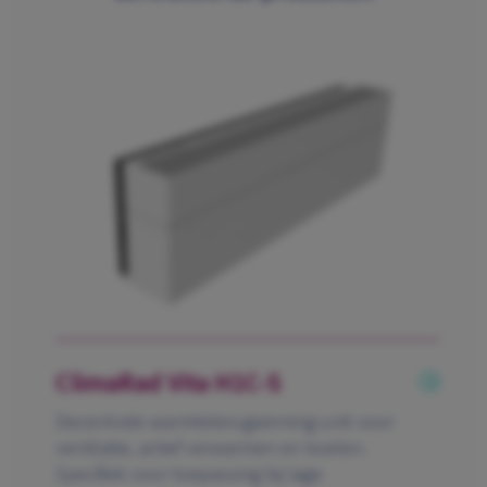
ClimaRad Vita H1C-S
Decentrale warmteterugwinning-unit voor
ventilatie, actief verwarmen en koelen.
Specifiek voor toepassing bij lage