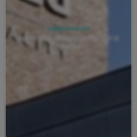
CLIMARAD COMFORT
Kantoorpand ClimaRad Lubeckstraat te
Oldenzaal