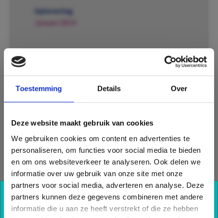
Oplevering
Januari 2014
Renovatie
Op het kantoor van Bos Groep B.V. wilde men
Toestemming
Details
Over
naast energiebesparing ook de
luchtkwaliteit graag verbeteren. Omdat men
reeds lange tijd bekend was met de ClimaRad
Deze website maakt gebruik van cookies
ventilatie-oplossingen en de vele voordelen,
We gebruiken cookies om content en advertenties te
was de keuze voor ClimaRad snel gemaakt.
personaliseren, om functies voor social media te bieden
Inmiddels kunnen de gebruikers van het uit
en om ons websiteverkeer te analyseren. Ook delen we
2003 stammende gebouw genieten van een
informatie over uw gebruik van onze site met onze
gezond en aangenaam werkklimaat en
partners voor social media, adverteren en analyse. Deze
wordt er bovendien bespaard op de
partners kunnen deze gegevens combineren met andere
energierekening.
Ook profiteren van onze
informatie die u aan ze heeft verstrekt of die ze hebben