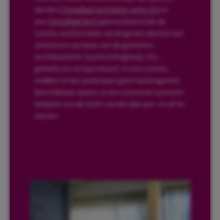
werden
ClimaRad ventilatie-units 2.0
en
een
ClimaRad Verti
geïnstalleerd die de
ruimte rechtstreeks via de gevels decentraal
ventileren op basis van de gemeten
luchtkwaliteit (luchtvichtigheid, CO₂-
gehalte en temperatuur). In een ruimte,
midden in het pand waar geen buitengevels
beschikbaar waren, is een succesvol systeem
bedacht om de lucht via het dak aan- en af te
voeren.