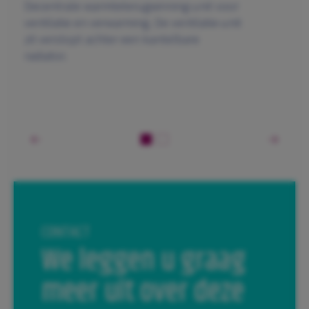
Decentrale warmteterugwinning-unit voor
ventilatie en verwarming. De ventilatie-unit
zit verstopt achter een kantelbare
radiator.
CONTACT
We leggen u graag
meer uit over deze