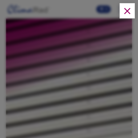
Skip to main content
0
Oplossingen
Producten
Over ons
Cases
FAQ
Video's
Webshop
Actueel
Downloads