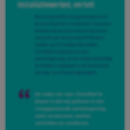
Installatiewerken, vertelt
Bos Groep wilde energie besparen en
de luchtkwaliteit verbeteren. Daarvoor
hebben wij als pilot enkele kantoren
voorzien van decentrale WTW door
middel van ClimaRad. Wij wilden
ClimaRad toepassen in een
werkomgeving, na het reeds veelvuldig
te hebben toegepast in de bestaande
woning- en schoolomgevingen.
De reden om voor ClimaRad te
kiezen is dat wij geloven in een
vraaggestuurde werkomgeving,
zoals verwarmen, koelen,
verlichten en ventileren.