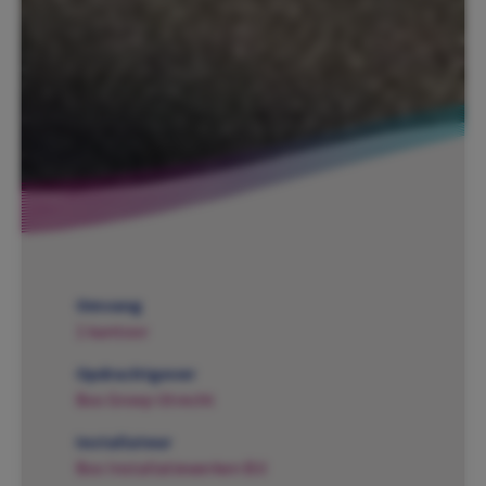
Omvang
1 kantoor
Opdrachtgever
Bos Groep Utrecht
Installateur
Bos Installatiewerken B.V.