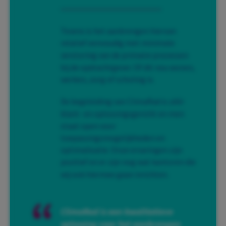
Tevens is het aanbrengen hiervan
relatief eenvoudig met minimale
verstoring van de primaire processen
bij de opdrachtgever. Of dit nou wonen,
werken, zorg of scholing is.
De begeleiding van ClimaRad is zéér
klant- en oplossingsgericht en men
staat open voor
toepassingsmogelijkheden en
optimalisatie. Onze ervaringen zijn
positief en er zijn nog wat kantoren die
wij ook hiermee gaan inrichten.
ClimaRad is een kwalitatieve
oplossing voor het aanbrengen