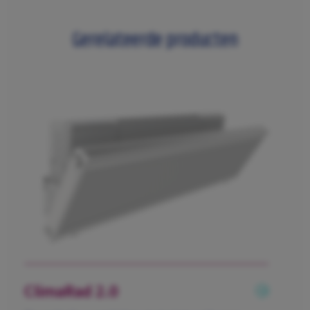
Gerelateerde producten
ClimaRad 2.0