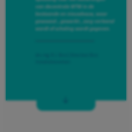
van decentrale WTW in de
bestaande en nieuwbouw, waar
gewoond-, gewerkt-, zorg verleend
wordt of scholing wordt gegeven.
drs. ing. R.J. Bos | Directeur Bos
Installatiewerken