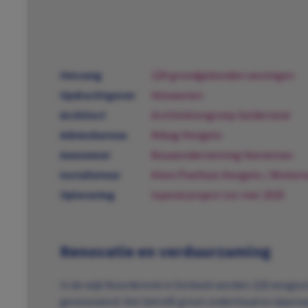
Omvang
220 grondgebonden woningen
Opdrachtgever
Veluwonen
Architect
Architektengroep Gelderland
Adviesbureau
Nibag Hengelo
Aannemer
Bouwonderneming Veeneman
Installateur
Klein Poelhuis Hengelo / Winters
Oplevering
lopend project tot met 2025
Renovatie en verduurzaming
In de wijk Noorderenk in Eerbeek worden 220 eenge
gerenoveerd. Het betreft groot onderhoud en daarna