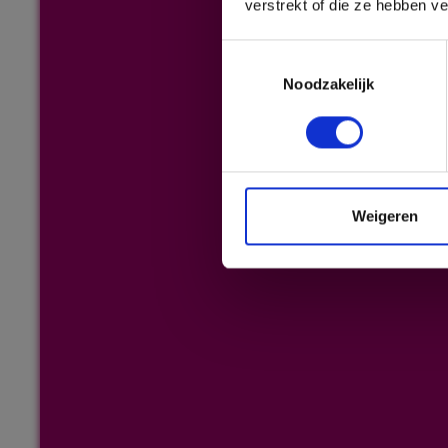
verstrekt of die ze hebben v
Toestemmingsselectie
Noodzakelijk
Weigeren