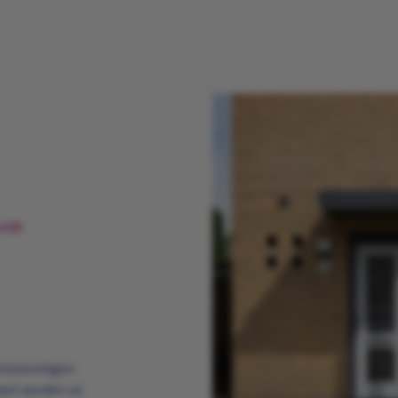
wijk
zinswoningen
ast worden ze