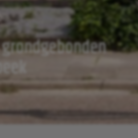
0 grondgebonden
beek