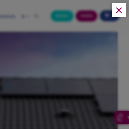
0
Contact
Service
ownloads
NL