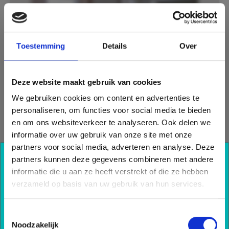
Toestemming
Details
Over
Deze website maakt gebruik van cookies
We gebruiken cookies om content en advertenties te
personaliseren, om functies voor social media te bieden
en om ons websiteverkeer te analyseren. Ook delen we
informatie over uw gebruik van onze site met onze
partners voor social media, adverteren en analyse. Deze
partners kunnen deze gegevens combineren met andere
Ook profiteren van onze
informatie die u aan ze heeft verstrekt of die ze hebben
kennis?
verzameld op basis van uw gebruik van hun services.
Schrijf u nu in voor onze nieuwsbrief en blijf
Toestemmingsselectie
op de hoogte van al onze ontwikkelingen.
Noodzakelijk