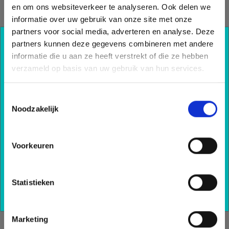
en om ons websiteverkeer te analyseren. Ook delen we
informatie over uw gebruik van onze site met onze
Bekijk in onderstaande video het concept:
partners voor social media, adverteren en analyse. Deze
partners kunnen deze gegevens combineren met andere
Ook profiteren van onze
informatie die u aan ze heeft verstrekt of die ze hebben
kennis?
verzameld op basis van uw gebruik van hun services.
Schrijf u nu in voor onze nieuwsbrief en blijf
Toestemmingsselectie
op de hoogte van al onze ontwikkelingen.
Noodzakelijk
Inschrijven
Voorkeuren
Statistieken
Marketing