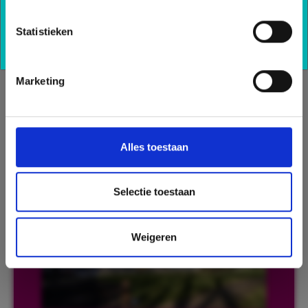
Statistieken
Marketing
Alles toestaan
Selectie toestaan
Weigeren