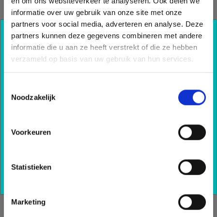
en om ons websiteverkeer te analyseren. Ook delen we
informatie over uw gebruik van onze site met onze
partners voor social media, adverteren en analyse. Deze
partners kunnen deze gegevens combineren met andere
Ook profiteren van onze
informatie die u aan ze heeft verstrekt of die ze hebben
kennis?
verzameld op basis van uw gebruik van hun services.
Schrijf u nu in voor onze nieuwsbrief en blijf
Toestemmingsselectie
op de hoogte van al onze ontwikkelingen.
Noodzakelijk
Inschrijven
Voorkeuren
Statistieken
Marketing