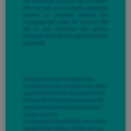
van decentrale systemen kan een groot
deel van deze posten worden geschrapt.
Kanalen en verlaagde plafonds zijn
simpelweg niet nodig. Het betekent ook
dat er veel compacter kan worden
gebouwd, terwijl de netto gebruiksruimte
gelijk blijft.
Een groot voordeel van decentrale
ventilatiesystemen is volgens hem verder
nog de flexibiliteit die het systeem biedt.
Wanneer de functie van het gebouw met
een decentraal ventilatiesysteem later
wijzigt, zullen de
verbouwingswerkzaamheden veel minder
ingrijpend zijn. Vasters: ‘En dan is er nog