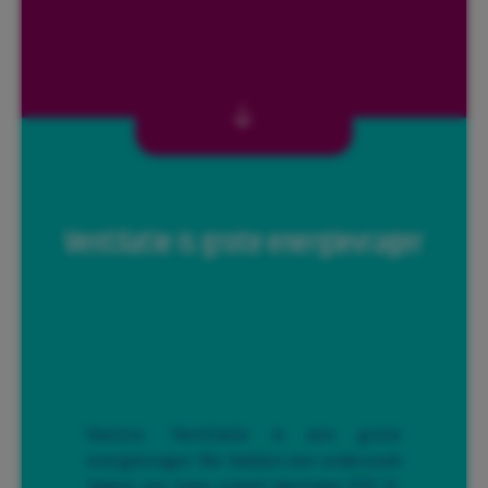
Ventilatie is grote energievrager
Vasters: ‘Ventilatie is een grote
energievrager. We hebben een onderzoek
liggen van twee vrijwel identieke EPC 0-