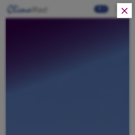
Skip to main content
0
Oplossingen
Producten
Over ons
Cases
FAQ
Video's
Webshop
Actueel
Downloads