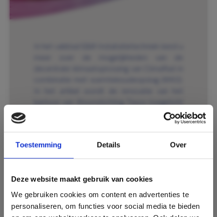
In het vakblad E&W Installatietechniek leest u
meer over de mogelijkheden van de
decentrale klimaatoplossing van ClimaRad in
combinatie met warmtekoudeopslag (WKO).
In het artikel wordt de renovatie van het
kantoor van Woonstichting Tiwos toegelicht
en is algemeen directeur Rutger Vasters aan
het woord over de voordelen van decentraal
in kantoren met de nieuwe eisen van 2023 in
Toestemming
Details
Over
het vooruitzicht.
Lees hier het gehele artikel
'Comfort via de
gevel'
.
Deze website maakt gebruik van cookies
We gebruiken cookies om content en advertenties te
personaliseren, om functies voor social media te bieden