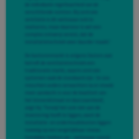
de individuele regelbaarheid van de
verschillende ruimten. Bij centrale
ventilatie is dit weliswaar ook te
realiseren, maar daarvoor is wel een
complex ontwerp vereist, dat de
installatietechniek weer duurder maakt.’
De kantorenmarkt is volgens Vasters wat
betreft de ventilatietechniek een
traditionele markt, waarin centrale
systemen vaak de standaard zijn. ‘Je zou
misschien anders verwachten nu er steeds
meer aandacht is voor de kwaliteit van
het binnenklimaat en duurzaamheid’,
zegt hij. ‘Terwijl het ook niet aan de
investering hoeft te liggen, want de
installatie- en onderhoudskosten liggen
ruwweg op een vergelijkbaar niveau.
Inmiddels hebben we – weliswaar vooral