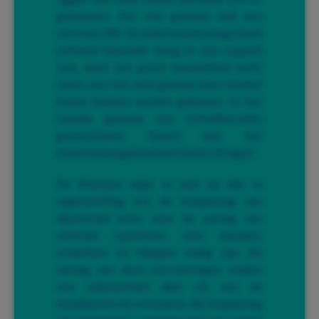
gebouwen. Het ene gebouw had een
centrale LBK. De elektriciteitsvraag bleek
achteraf bijzonder hoog te zijn. Logisch
ook, want een grote hoeveelheid lucht
moet voor het hele gebouw door relatief
kleine kanalen worden geblazen. In het
tweede gebouw zijn ClimaRad-units
geïnstalleerd. Daarin was het
elektriciteitsgebruik een factor 10 lager.’
De directeur wijst er ook op dat in
tegenstelling tot de toepassing van
decentrale units voor de aanleg van
centrale systemen, vele kanalen,
schachten en kleppen nodig zijn. De
aanleg van deze voorzieningen maken
een substantieel deel uit van de
bouwkosten bij renovaties. Bij toepassing