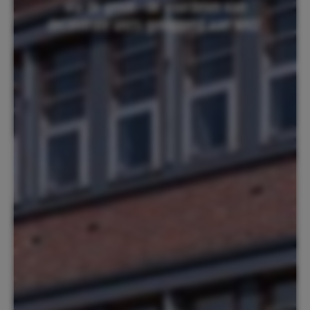
via de gevel - de voordelen van
decentrale units gekoppeld aan WKO'