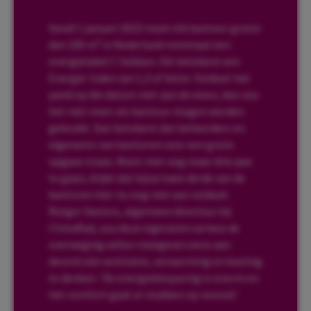
Vanaf 1 januari 2023 moet elk kantoor groter
2
dan 100 m
in Nederland minimaal een
energielabel C hebben. Dit betekent een
Energie-Index van 1,3 of beter. Voldoet het
pand op die datum niet aan de eisen, dan zou
het niet meer als kantoor mogen worden
gebruikt. Dat betekent dat beheerders en
eigenaren van kantoren voor een grote
opgave staan. Want met nog maar drie jaar
te gaan, blijkt dat bijna twee derde van de
kantoren hier nu nog niet aan voldoet.
Rutger Vasters, algemeen directeur bij
ClimaRad, zou deze eigenaren serieus de
overweging willen meegeven eens aan
decentrale ventilatie, verwarming en koeling
te denken. ‘De energiebesparing is enorm en
het comfort gaat er stukken op vooruit.’