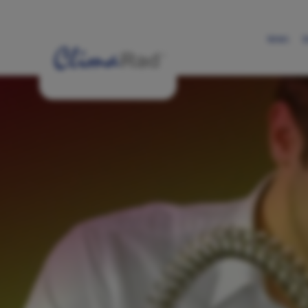
News
D