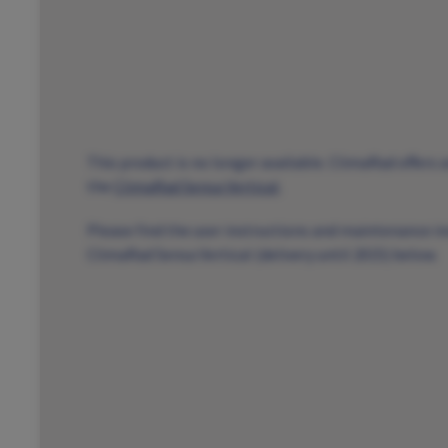
This product is no longer available. ClimaRad offers a
the
ClimaRad Sensa Vertical
.
Please find the user instructions and maintenance in
ClimaRad Sensa Vertical (delivery until 2015) below.