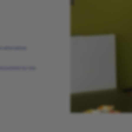
n alternative:
structions for the