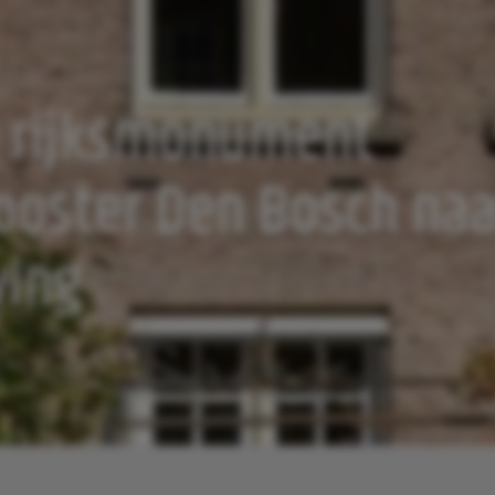
e rijksmonument
ooster Den Bosch naa
ing