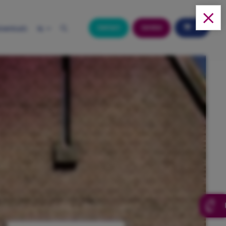
0
Contact
Service
ownloads
NL