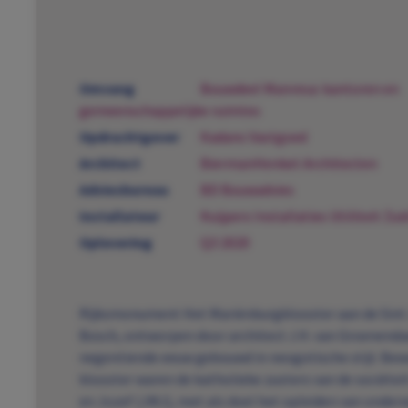
Omvang
Bouwdeel Manresa: kantoren en
gemeenschappelijke ruimtes
Opdrachtgever
Kadans Vastgoed
Architect
BiermanHenket Architecten
Adviesbureau
BD Bouwadvies
Installateur
Kuijpers Installaties Utiliteit Zuid
Oplevering
Q3 2020
Rijksmonument Het Mariënburgklooster aan de Sint 
Bosch, ontworpen door architect J.H. van Groenendae
negentiende eeuw gebouwd in neogotische stijl. Bew
klooster waren de katholieke zusters van de sociëtei
en Jozef (JMJ), met als doel het opleiden van onderw