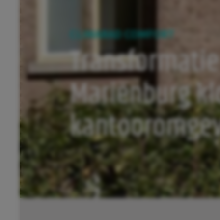
CLIMARAD COMFORT
Transformati
Mariënburg kl
kantooromgev