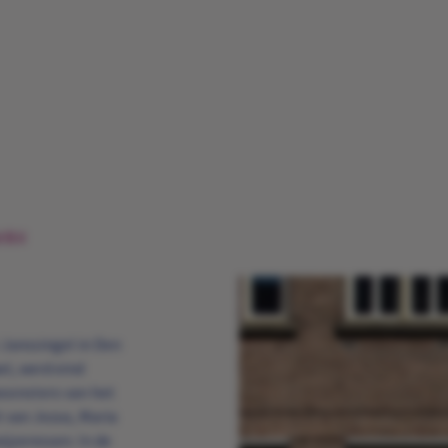
 B.V.
Janssingel in Den
l, werd eind
oonsters van het
t van Jezus, Maria
ijzeressen. In de