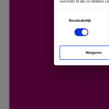
verstrekt of die ze hebben v
Toestemmingsselectie
Noodzakelijk
Weigeren