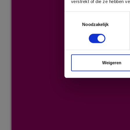
verstrekt of die ze hebben v
Toestemmingsselectie
Noodzakelijk
Weigeren