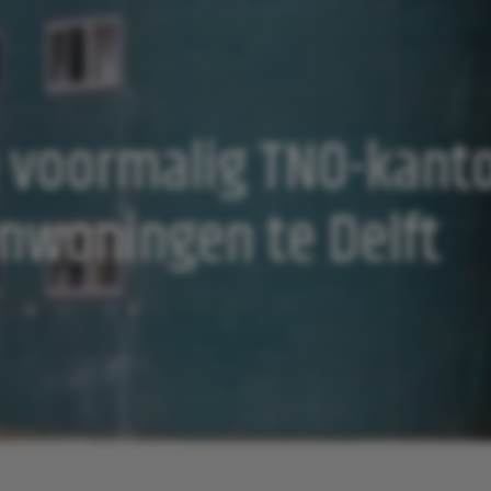
 voormalig TNO-kant
nwoningen te Delft