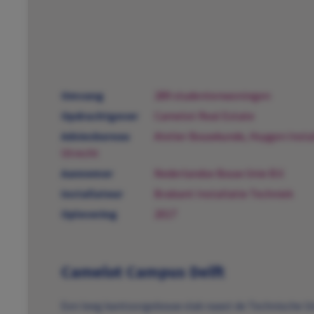
Omvang
289 studentenwoningen
Opdrachtgever
Camelot Real Estate
Adviesbureau
Atelier Bouwkunde, Huygen Instal
Utrecht
Aannemer
Nederlandse Bouw Unie B.V.
Installateur
Brabant Installatie Techniek
Oplevering
2017
Camelot Campus Delft
Een leeg kantoorgebouw vlak naast de Technische Uni