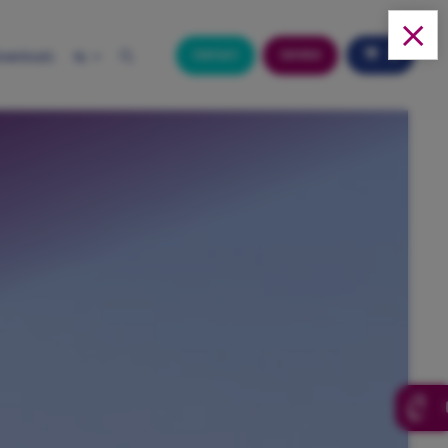
0
Contact
Service
ownloads
NL