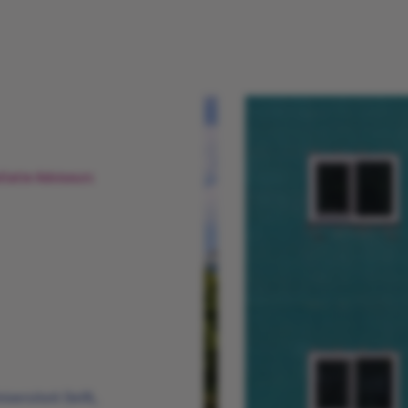
latie Adviseurs
versiteit Delft,