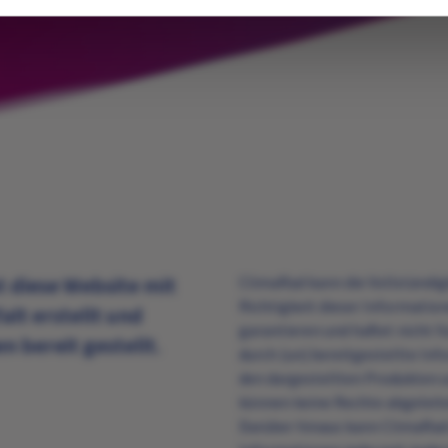
 diese Website mit
ClimaRad kann die Vollständig
Richtigkeit dieser Informatio
alt erstellt und
garantieren und haftet nicht f
n bereit gestellt.
durch (un) bereitgestellte In
den dargestellten Produkten 
können keine Rechte abgeleit
Darüber hinaus kann ClimaRad