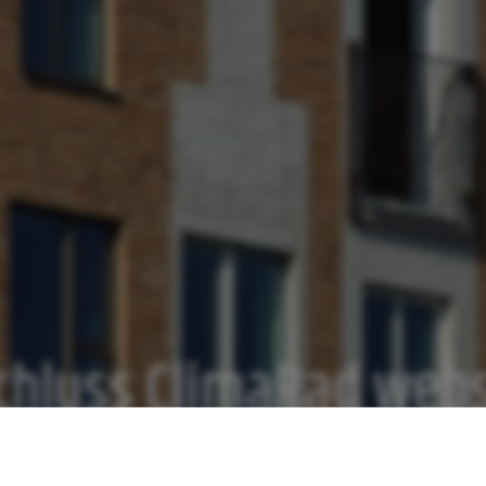
hluss ClimaRad webs