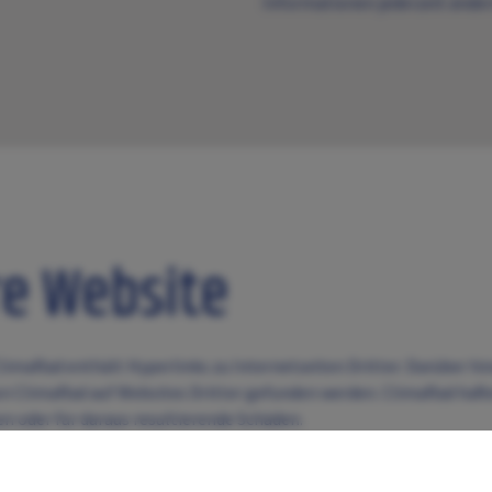
Informationen jederzeit änder
e Website
limaRad enthält Hyperlinks zu Internetseiten Dritter. Darüber hi
n ClimaRad auf Websites Dritter gefunden werden. ClimaRad hafte
ten oder für daraus resultierende Schäden.
 Daten, die ClimaRad über die Website zur Verfügung gestellt wer