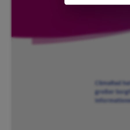
ClimaRad hat
großer Sorgf
Informatione