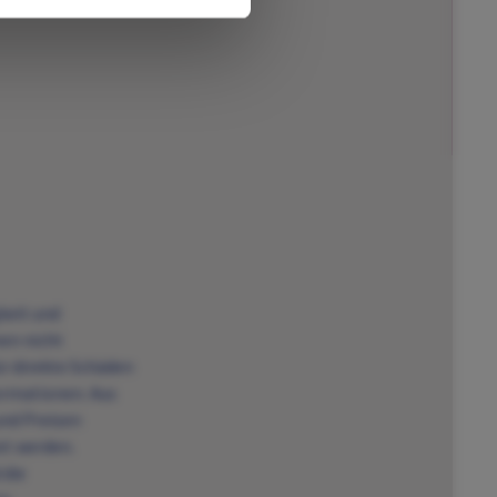
keit und
nen nicht
ür direkte Schäden
formationen. Aus
und Preisen
et werden.
 die