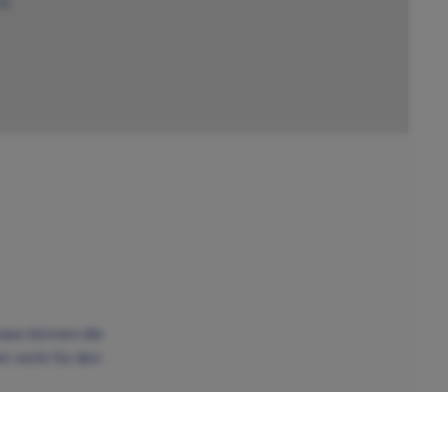
n.
naus können die
t nicht für den
den, werden